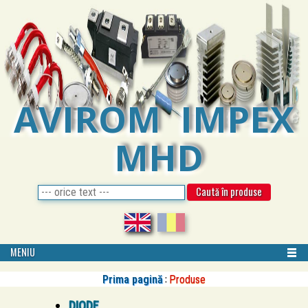
AVIROM IMPEX
MHD
MENIU
:
Prima pagină
Produse
DIODE