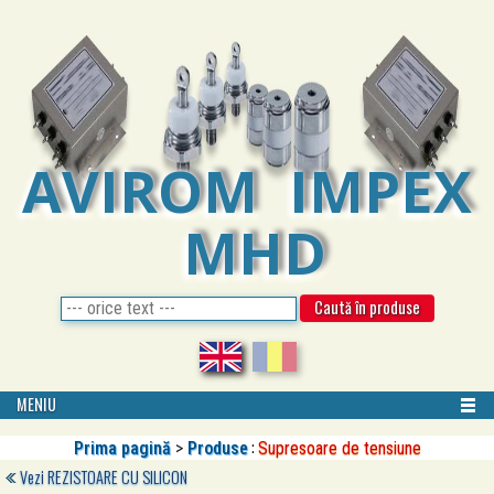
AVIROM IMPEX
MHD
MENIU
:
Prima pagină
>
Produse
Supresoare de tensiune
Vezi
REZISTOARE CU SILICON