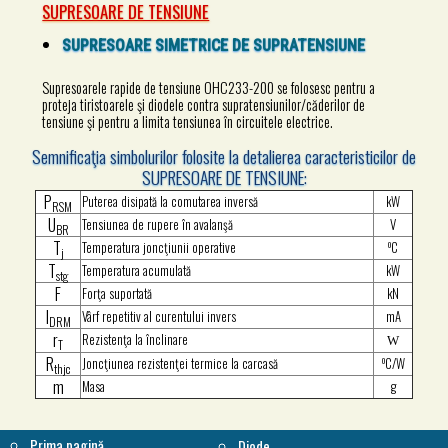
SUPRESOARE DE TENSIUNE
SUPRESOARE SIMETRICE DE SUPRATENSIUNE
Supresoarele rapide de tensiune OHC233-200 se folosesc pentru a
proteja tiristoarele şi diodele contra supratensiunilor/căderilor de
tensiune şi pentru a limita tensiunea în circuitele electrice.
Semnificaţia simbolurilor folosite la detalierea caracteristicilor de
SUPRESOARE DE TENSIUNE:
P
Puterea disipată la comutarea inversă
kW
RSM
U
Tensiunea de rupere în avalanşă
V
BR
T
o
Temperatura joncţiunii operative
C
j
T
Temperatura acumulată
kW
stg
F
Forţa suportată
kN
I
Vârf repetitiv al curentului invers
mA
DRM
r
Rezistenţa la înclinare
W
T
R
o
Joncţiunea rezistenţei termice la carcasă
C/W
thjc
m
Masa
g
Prima pagină
Diode