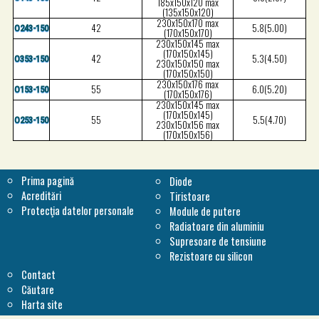
185x150x120 max
(135x150x120)
230x150x170 max
42
5.8(5.00)
O243-150
(170x150x170)
230x150x145 max
(170x150x145)
42
5.3(4.50)
O353-150
230x150x150 max
(170x150x150)
230x150x176 max
55
6.0(5.20)
O153-150
(170x150x176)
230x150x145 max
(170x150x145)
55
5.5(4.70)
O253-150
230x150x156 max
(170x150x156)
Prima pagină
Diode
Acreditări
Tiristoare
Protecţia datelor personale
Module de putere
Radiatoare din aluminiu
Supresoare de tensiune
Rezistoare cu silicon
Contact
Căutare
Harta site