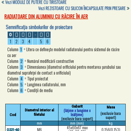
Vezi
MODULE DE PUTERE CU TIRISTOARE
Vezi
REZISTOARE CU SILICON ÎNCAPSULATE PRIN PRESARE
RADIATOARE DIN ALUMINIU CU RĂCIRE ÎN AER
Semnificaţia simbolurilor de proiectare
-
O
1
2
3
4
5
6
Column
= Litera ce defineşte modelul radiatorului pentru sistemul de răcire
1
cu aer
Column
= Numărul modificării constructive
2
Column
= Dimensiunea (diametrul orificiului pentru montarea şurubului sau
3
diametrul suprafeţei de contact a orificiului)
Column
= Tipul proiectat
4
Column
= Lungimea radiatorului, mm
5
Column
= Condiţii de mediu
6
Gabarit
Masa
(lăţime x lungime x
Diametrul interior al
(exclusiv bara
înălţime)
filetului
Cod
suport)
(exclusiv bara suport)
mm
mm (mm)
kg
45x60x67 max
M6
0.156(0.153)
O221-60