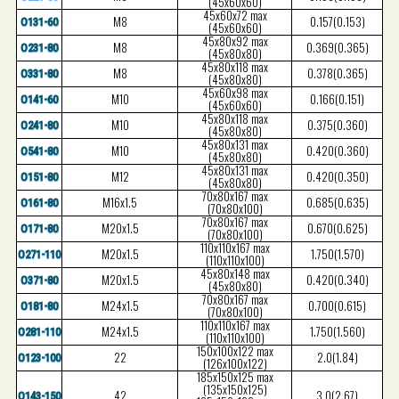
(45x60x60)
45x60x72 max
M8
0.157(0.153)
O131-60
(45x60x60)
45x80x92 max
M8
0.369(0.365)
O231-80
(45x80x80)
45x80x118 max
M8
0.378(0.365)
O331-80
(45x80x80)
45x60x98 max
M10
0.166(0.151)
O141-60
(45x60x60)
45x80x118 max
M10
0.375(0.360)
O241-80
(45x80x80)
45x80x131 max
M10
0.420(0.360)
O541-80
(45x80x80)
45x80x131 max
M12
0.420(0.350)
O151-80
(45x80x80)
70x80x167 max
M16x1.5
0.685(0.635)
O161-80
(70x80x100)
70x80x167 max
M20x1.5
0.670(0.625)
O171-80
(70x80x100)
110x110x167 max
M20x1.5
1.750(1.570)
O271-110
(110x110x100)
45x80x148 max
M20x1.5
0.420(0.340)
O371-80
(45x80x80)
70x80x167 max
M24x1.5
0.700(0.615)
O181-80
(70x80x100)
110x110x167 max
M24x1.5
1.750(1.560)
O281-110
(110x110x100)
150x100x122 max
22
2.0(1.84)
O123-100
(126x100x122)
185x150x125 max
(135x150x125)
42
3.0(2.67)
O143-150